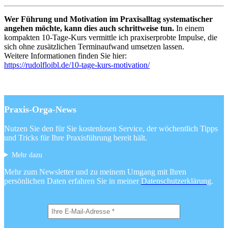
Wer Führung und Motivation im Praxisalltag systematischer
angehen möchte, kann dies auch schrittweise tun.
In einem
kompakten 10-Tage-Kurs vermittle ich praxiserprobte Impulse, die
sich ohne zusätzlichen Terminaufwand umsetzen lassen.
Weitere Informationen finden Sie hier:
https://rudolfloibl.de/10-tage-kurs-motivation/
Praxis-Orga-News
Nutzen Sie den für Sie kostenlosen Service, der wöchentlich Tipps
und Tricks für Ihre Praxisführung bereit hält.
Mehr dazu
Mehr zum Newsletter und zu meinem Umgang mit Ihren
persönlichen Daten erfahren Sie in meiner
Datenschutzerklärung
.