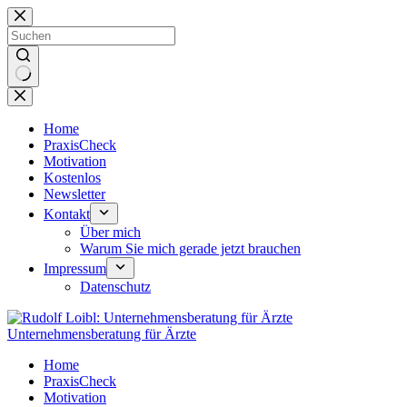
Zum
Inhalt
springen
Keine
Ergebnisse
Home
PraxisCheck
Motivation
Kostenlos
Newsletter
Kontakt
Über mich
Warum Sie mich gerade jetzt brauchen
Impressum
Datenschutz
Unternehmensberatung für Ärzte
Home
PraxisCheck
Motivation