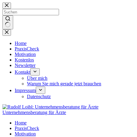
Zum
Inhalt
springen
Keine
Ergebnisse
Home
PraxisCheck
Motivation
Kostenlos
Newsletter
Kontakt
Über mich
Warum Sie mich gerade jetzt brauchen
Impressum
Datenschutz
Unternehmensberatung für Ärzte
Home
PraxisCheck
Motivation