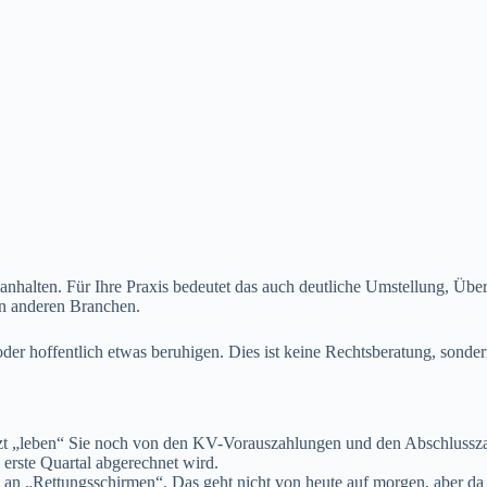
anhalten. Für Ihre Praxis bedeutet das auch deutliche Umstellung, Über
in anderen Branchen.
oder hoffentlich etwas beruhigen. Dies ist keine Rechtsberatung, sonder
etzt „leben“ Sie noch von den KV-Vorauszahlungen und den Abschlussza
 erste Quartal abgerechnet wird.
 an „Rettungsschirmen“. Das geht nicht von heute auf morgen, aber d