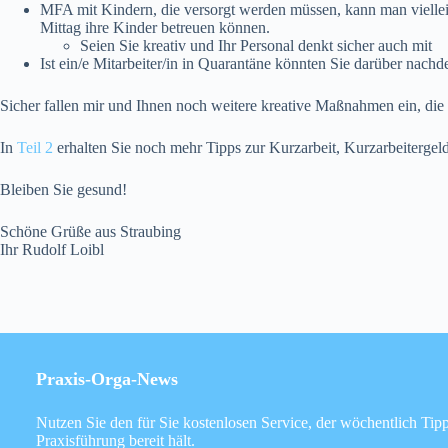
MFA mit Kindern, die versorgt werden müssen, kann man vielle
Mittag ihre Kinder betreuen können.
Seien Sie kreativ und Ihr Personal denkt sicher auch mit
Ist ein/e Mitarbeiter/in in Quarantäne könnten Sie darüber nac
Sicher fallen mir und Ihnen noch weitere kreative Maßnahmen ein, die 
In
Teil 2
erhalten Sie noch mehr Tipps zur Kurzarbeit, Kurzarbeiterg
Bleiben Sie gesund!
Schöne Grüße aus Straubing
Ihr Rudolf Loibl
Praxis-Orga-News
Nutzen Sie den für Sie kostenlosen Service, der wöchentlich Tipp
Praxisführung bereit hält.