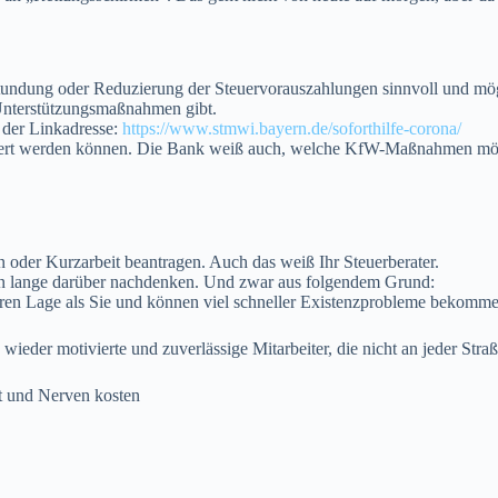
tundung oder Reduzierung der Steuervorauszahlungen sinnvoll und mögl
 Unterstützungsmaßnahmen gibt.
r der Linkadresse:
https://www.stmwi.bayern.de/soforthilfe-corona/
ängert werden können. Die Bank weiß auch, welche KfW-Maßnahmen mö
 oder Kurzarbeit beantragen. Auch das weiß Ihr Steuerberater.
lten lange darüber nachdenken. Und zwar aus folgendem Grund:
chteren Lage als Sie und können viel schneller Existenzprobleme bekomm
wieder motivierte und zuverlässige Mitarbeiter, die nicht an jeder St
t und Nerven kosten