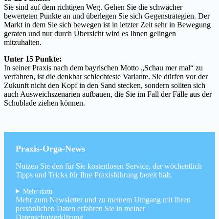
Sie sind auf dem richtigen Weg. Gehen Sie die schwächer
bewerteten Punkte an und überlegen Sie sich Gegenstrategien. Der
Markt in dem Sie sich bewegen ist in letzter Zeit sehr in Bewegung
geraten und nur durch Übersicht wird es Ihnen gelingen
mitzuhalten.
Unter 15 Punkte:
In seiner Praxis nach dem bayrischen Motto „Schau mer mal“ zu
verfahren, ist die denkbar schlechteste Variante. Sie dürfen vor der
Zukunft nicht den Kopf in den Sand stecken, sondern sollten sich
auch Ausweichszenarien aufbauen, die Sie im Fall der Fälle aus der
Schublade ziehen können.
Praxis-Orga-News
Nutzen Sie den für Sie kostenlosen Service, der wöchentlich
Tipps und Tricks für Ihre Praxisführung bereit hält.
Mehr dazu
Mehr zum Newsletter und zu meinem Umgang mit Ihren
persönlichen Daten erfahren Sie in meiner
Datenschutzerklärung
.