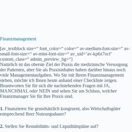
Finanzmanagement
[av_textblock size=“ font_color=“ color=“ av-medium-font-size=“ av-
small-font-size=“ av-mini-font-size=“ av_uid=’av-kp6z7ocf‘
custom_class=“ admin_preview_bg=“]
Natürlich ist das oberste Ziel der Praxis die medizinische Versorgung
der Patienten, aber Sie als Praxisinhaber haben darüber hinaus noch
viele Managementaufgaben. Wo Sie mit Ihrem Finanzmanagement
stehen, möchte ich Ihnen heute anhand einer Checkliste zeigen.
Beantworten Sie für sich die nachstehenden Fragen mit JA,
MANCHMAL oder NEIN und sehen Sie am Schluss, welcher
Finanzmanager Sie für Ihre Praxis sind.
1.
Finanzieren Sie grundsätzlich kongruent, also Wirtschaftsgüter
entsprechend Ihrer Nutzungsdauer?
2.
Stellen Sie Rentabilitäts- und Liquiditätspläne auf?