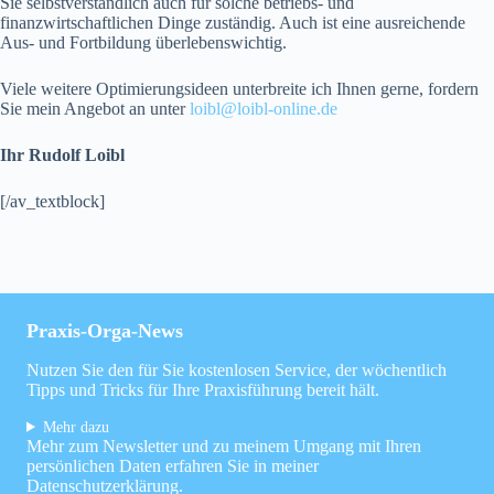
Sie selbstverständlich auch für solche betriebs- und
finanzwirtschaftlichen Dinge zuständig. Auch ist eine ausreichende
Aus- und Fortbildung überlebenswichtig.
Viele weitere Optimierungsideen unterbreite ich Ihnen gerne, fordern
Sie mein Angebot an unter
loibl@loibl-online.de
Ihr Rudolf Loibl
[/av_textblock]
Praxis-Orga-News
Nutzen Sie den für Sie kostenlosen Service, der wöchentlich
Tipps und Tricks für Ihre Praxisführung bereit hält.
Mehr dazu
Mehr zum Newsletter und zu meinem Umgang mit Ihren
persönlichen Daten erfahren Sie in meiner
Datenschutzerklärung
.