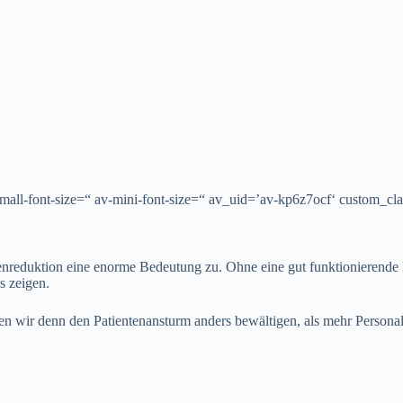
-small-font-size=“ av-mini-font-size=“ av_uid=’av-kp6z7ocf‘ custom_
duktion eine enorme Bedeutung zu. Ohne eine gut funktionierende Pra
s zeigen.
sollen wir denn den Patientenansturm anders bewältigen, als mehr Person