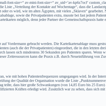
-small-font-size=“ av-mini-font-size=“ av_uid=’av-kp6z7ocf‘ custom_
die Liste „Verteilung der Kontakte auf Wochentage“, dass die Landarzt
t oder es wird, wie im alten Ägypten, mit vielen „Sklaven“ gearbeitet. N
alsablage, sowie die Privatpatienten extra, musste bei fast jedem Patie
Karteikarten möglich, denn jeder Partner der Gemeinschaftspraxis hatt
 auf Vordermann gebracht werden. Die Karteikartenablage muss gestraff
tienten (auch die der Privatpatienten) eingeordnet, die in den letzten d
Dadurch lassen sich mindestens 30 Sekunden pro Patienten sparen. Wenn 
eser Zeitressourcen kann die Praxis z.B. durch Neueinführung von Zu
aran, wie mit hohen Patientenfrequenzen umgegangen wird. In der Interni
prüfung der Qualität der Organisation wurde die Liste „Punktsummenver
teilte, dass hier große Schwankungen (von 14,85 Euro bis 25 Euro) au
alifizierten Kräften erledigt wird. Zusätzlich war zu sehen, dass sich