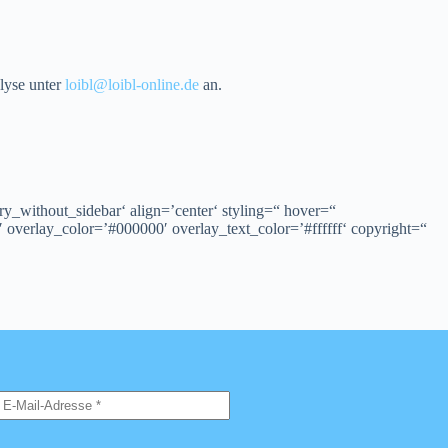
lyse unter
loibl@loibl-online.de
an.
y_without_sidebar‘ align=’center‘ styling=“ hover=“
′ overlay_color=’#000000′ overlay_text_color=’#ffffff‘ copyright=“