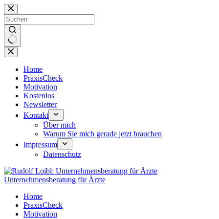
Zum
Inhalt
springen
Keine
Ergebnisse
Home
PraxisCheck
Motivation
Kostenlos
Newsletter
Kontakt
Über mich
Warum Sie mich gerade jetzt brauchen
Impressum
Datenschutz
Unternehmensberatung für Ärzte
Home
PraxisCheck
Motivation