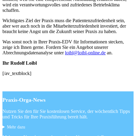
wird ein verantwortungsvolles und zufriedenes Betriebsklima
schaffen.
Wichtigstes Ziel der Praxis muss die Patientenzufriedenheit sein,
aber wer auch noch in die Mitarbeiterzufriedenheit investiert, der
braucht keine Angst um die Zukunft seiner Praxis zu haben.
Was sonst noch in Ihrer Praxis-EDV für Informationen stecken,
zeige ich Ihnen gerne. Fordern Sie ein Angebot unserer
Abrechnungsdatenanalyse unter
loibl@loibl-online.de
an.
Ihr Rudolf Loibl
[/av_textblock]
Praxis-Orga-News
Nutzen Sie den für Sie kostenlosen Service, der wöchentlich Tipps
und Tricks für Ihre Praxisführung bereit hält.
Mehr dazu