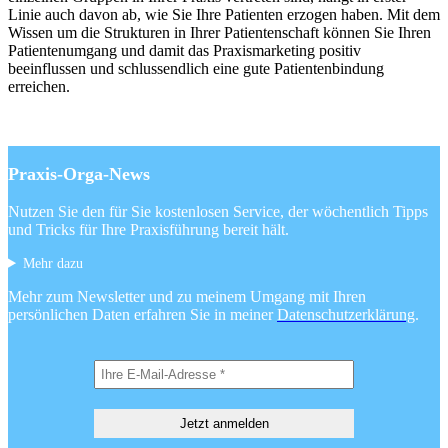
Linie auch davon ab, wie Sie Ihre Patienten erzogen haben. Mit dem
Wissen um die Strukturen in Ihrer Patientenschaft können Sie Ihren
Patientenumgang und damit das Praxismarketing positiv
beeinflussen und schlussendlich eine gute Patientenbindung
erreichen.
Praxis-Orga-News
Nutzen Sie den für Sie kostenlosen Service, der wöchentlich Tipps
und Tricks für Ihre Praxisführung bereit hält.
Mehr dazu
Mehr zum Newsletter und zu meinem Umgang mit Ihren
persönlichen Daten erfahren Sie in meiner
Datenschutzerklärung
.