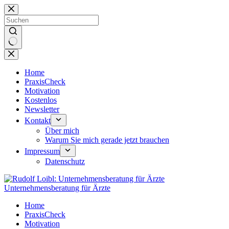
Zum
Inhalt
springen
Keine
Ergebnisse
Home
PraxisCheck
Motivation
Kostenlos
Newsletter
Kontakt
Über mich
Warum Sie mich gerade jetzt brauchen
Impressum
Datenschutz
Unternehmensberatung für Ärzte
Home
PraxisCheck
Motivation