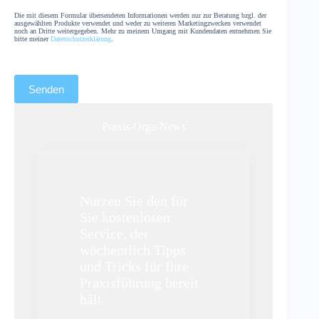
Die mit diesem Formular übersendeten Informationen werden nur zur Beratung bzgl. der
ausgewählten Produkte verwendet und weder zu weiteren Marketingzwecken verwendet
noch an Dritte weitergegeben. Mehr zu meinem Umgang mit Kundendaten entnehmen Sie
bitte meiner
Datenschutzerklärung
.
Praxis-Orga-News
Nutzen Sie den für
Sie kostenlosen
Service, der
wöchentlich Tipps
und Tricks für Ihre
Praxisführung bereit
hält.