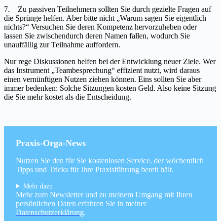
7. Zu passiven Teilnehmern sollten Sie durch gezielte Fragen auf
die Sprünge helfen. Aber bitte nicht „Warum sagen Sie eigentlich
nichts?“ Versuchen Sie deren Kompetenz hervorzuheben oder
lassen Sie zwischendurch deren Namen fallen, wodurch Sie
unauffällig zur Teilnahme auffordern.
Nur rege Diskussionen helfen bei der Entwicklung neuer Ziele. Wer
das Instrument „Teambesprechung“ effizient nutzt, wird daraus
einen vernünftigen Nutzen ziehen können. Eins sollten Sie aber
immer bedenken: Solche Sitzungen kosten Geld. Also keine Sitzung
die Sie mehr kostet als die Entscheidung.
Praxis-Orga-News
Nutzen Sie den für Sie kostenlosen Service, der wöchentlich
Tipps und Tricks für Ihre Praxisführung bereit hält.
Mehr dazu
Mehr zum Newsletter und zu meinem Umgang mit Ihren
persönlichen Daten erfahren Sie in meiner
Datenschutzerklärung
.