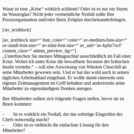
Wann ist eine „Krise“ wirklich schlimm? Oder ist es nur ein Sturm
im Wasserglas? Nicht jeder vermeintliche Notfall sollte Ihre
Praxisorganisation und/oder Ihren Zeitplan durcheinanderbringen.
[/av_textblock]
[av_textblock size=“ font_color=“ color=“ av-medium-font-size=“
av-small-font-size=“ av-mini-font-size=“ av_uid=’av-kp6z7ocf‘
custom_class=“ admin_preview_bg=“]
„Unterbrechen Sie meinen Mittagsschlaf ausschließlich im Fall einer
Krise. Wobei ich unter Krise die bewaffnete Invasion der britischen
Inseln verstehe.“ – soll eine Anweisung von Winston Churchill an
seine Mitarbeiter gewesen sein. Und er hat das wohl auch in seinen
täglichen Arbeitsablauf eingebaut. Er wollte damit einerseits sein
eigenes Zeitmanagement im Griff behalten und andererseits seine
Mitarbeiter zu eigenständigem Denken anregen.
Ihre Mitarbeiter sollten sich folgende Fragen stellen, bevor sie zu
Ihnen kommen:
– Ist es wirklich ein Notfall, der das sofortige Eingreifen des
Chefs notwendig macht?
– Oder ist es vielleicht die einfachste Lösung für den
Mitarbeiter?