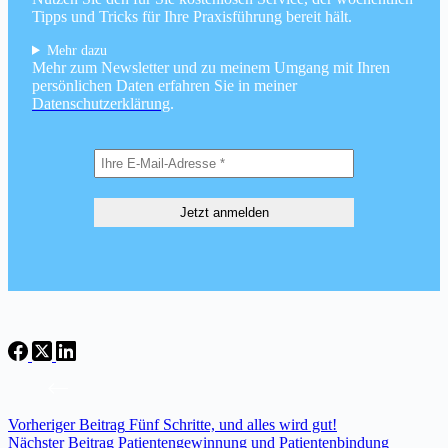
Tipps und Tricks für Ihre Praxisführung bereit hält.
Mehr dazu
Mehr zum Newsletter und zu meinem Umgang mit Ihren
persönlichen Daten erfahren Sie in meiner
Datenschutzerklärung
.
Vorheriger
Beitrag
Fünf Schritte, und alles wird gut!
Nächster
Beitrag
Patientengewinnung und Patientenbindung