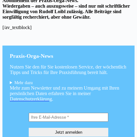
Abonnement der Praxis-Orga-News.
Wiedergaben – auch auszugsweise – sind nur mit schriftlicher
Einwilligung von Rudolf Loibl zulässig. Alle Beiträge sind
sorgfältig recherchiert, aber ohne Gewähr.
[/av_textblock]
Praxis-Orga-News
Nutzen Sie den für Sie kostenlosen Service, der wöchentlich
Tipps und Tricks für Ihre Praxisführung bereit hält.
Mehr dazu
Mehr zum Newsletter und zu meinem Umgang mit Ihren
persönlichen Daten erfahren Sie in meiner
Datenschutzerklärung
.