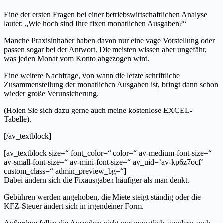
Eine der ersten Fragen bei einer betriebswirtschaftlichen Analyse
lautet: „Wie hoch sind Ihre fixen monatlichen Ausgaben?“
Manche Praxisinhaber haben davon nur eine vage Vorstellung oder
passen sogar bei der Antwort. Die meisten wissen aber ungefähr,
was jeden Monat vom Konto abgezogen wird.
Eine weitere Nachfrage, von wann die letzte schriftliche
Zusammenstellung der monatlichen Ausgaben ist, bringt dann schon
wieder große Verunsicherung.
(Holen Sie sich dazu gerne auch meine kostenlose EXCEL-
Tabelle).
[/av_textblock]
[av_textblock size=“ font_color=“ color=“ av-medium-font-size=“
av-small-font-size=“ av-mini-font-size=“ av_uid=’av-kp6z7ocf‘
custom_class=“ admin_preview_bg=“]
Dabei ändern sich die Fixausgaben häufiger als man denkt.
Gebühren werden angehoben, die Miete steigt ständig oder die
KFZ-Steuer ändert sich in irgendeiner Form.
Außerdem fallen die Ausgaben nicht nur monatlich, sondern auch