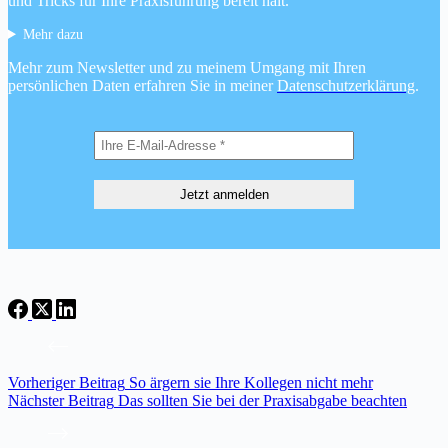
und Tricks für Ihre Praxisführung bereit hält.
Mehr dazu
Mehr zum Newsletter und zu meinem Umgang mit Ihren
persönlichen Daten erfahren Sie in meiner
Datenschutzerklärung
.
Vorheriger
Beitrag
So ärgern sie Ihre Kollegen nicht mehr
Nächster
Beitrag
Das sollten Sie bei der Praxisabgabe beachten