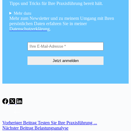
Tipps und Tricks für Ihre Praxisführung bereit hält.
Mehr dazu
Mehr zum Newsletter und zu meinem Umgang mit Ihren
persönlichen Daten erfahren Sie in meiner
Datenschutzerklärung
.
Vorheriger
Beitrag
Testen Sie Ihre Praxisführung ...
Nächster
Beitrag
Belastungsanalyse